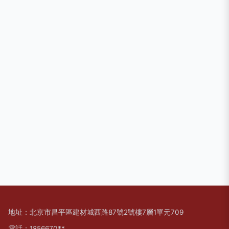
地址：北京市昌平區建材城西路87號2號樓7層1單元709
電話：1856670**