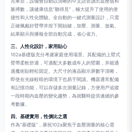
完畢后，設備會自動以清晰的中文語音讀出血壓值和
脈搏數，讓健康信息“聽得見”，極大提升了使用的便
捷性和人性化體驗。全自動的一鍵式測量設計，只需
正確佩戴好臂帶并按下開始鍵，加壓、測量、放氣、
結果顯示與播報全部自動完成，省心省力。
三、人性化設計，家用貼心
102a基礎版充分考慮家庭使用場景。其配備的上臂式
臂帶柔軟舒適，可適配大多數成年人的臂圍，并能通
過魔術貼輕松固定。大尺寸的液晶顯示屏數字清晰，
即使在光線較暗的環境下也易于閱讀。機器通常配備
有記憶功能，可以存儲多次測量記錄，方便用戶追蹤
一段時期內血壓的變化趨勢，為就醫時提供連續的參
考數據。
四、基礎實用，性價比之選
作為“基礎版”，康祝102a聚焦于血壓測量的核心需