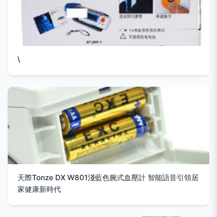
\
天際Tonze DX W801淺藍色腕式血壓計 智能語音引領居
家健康新時代