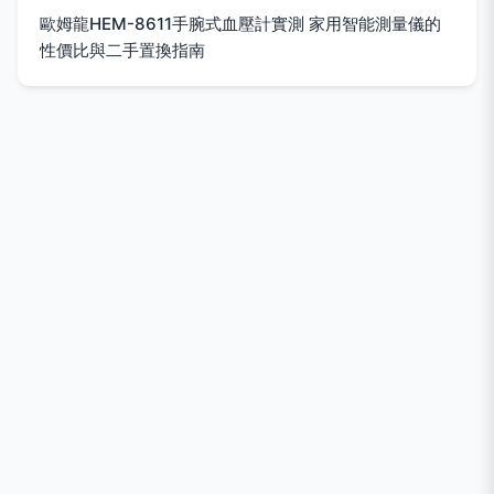
歐姆龍HEM-8611手腕式血壓計實測 家用智能測量儀的
性價比與二手置換指南