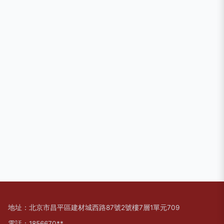
地址：北京市昌平區建材城西路87號2號樓7層1單元709
電話：1856670**