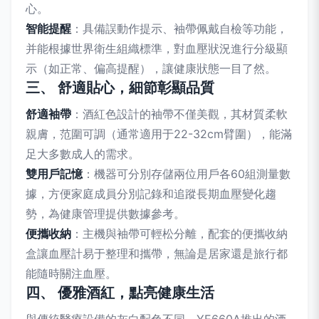
心。
智能提醒
：具備誤動作提示、袖帶佩戴自檢等功能，
并能根據世界衛生組織標準，對血壓狀況進行分級顯
示（如正常、偏高提醒），讓健康狀態一目了然。
三、 舒適貼心，細節彰顯品質
舒適袖帶
：酒紅色設計的袖帶不僅美觀，其材質柔軟
親膚，范圍可調（通常適用于22-32cm臂圍），能滿
足大多數成人的需求。
雙用戶記憶
：機器可分別存儲兩位用戶各60組測量數
據，方便家庭成員分別記錄和追蹤長期血壓變化趨
勢，為健康管理提供數據參考。
便攜收納
：主機與袖帶可輕松分離，配套的便攜收納
盒讓血壓計易于整理和攜帶，無論是居家還是旅行都
能隨時關注血壓。
四、 優雅酒紅，點亮健康生活