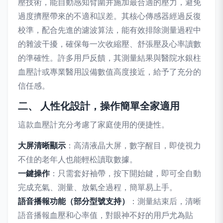
壓技術，能自動感知臂圍并施加最合適的壓力，避免
過度擠壓帶來的不適和誤差。其核心傳感器經過反復
校準，配合先進的濾波算法，能有效排除測量過程中
的雜波干擾，確保每一次收縮壓、舒張壓及心率讀數
的準確性。許多用戶反饋，其測量結果與醫院水銀柱
血壓計或專業醫用設備數值高度接近，給予了充分的
信任感。
二、 人性化設計，操作簡單全家適用
這款血壓計充分考慮了家庭使用的便捷性。
大屏清晰顯示
：高清液晶大屏，數字醒目，即使視力
不佳的老年人也能輕松讀取數據。
一鍵操作
：只需套好袖帶，按下開始鍵，即可全自動
完成充氣、測量、放氣全過程，簡單易上手。
語音播報功能（部分型號支持）
：測量結束后，清晰
語音播報血壓和心率值，對眼神不好的用戶尤為貼