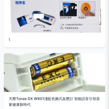
\
天際Tonze DX W801淺藍色腕式血壓計 智能語音引領居
家健康新時代